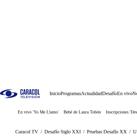
Inicio
Programas
Actualidad
Desafío
En vivo
No
En vivo 'Yo Me Llamo'
Bebé de Laura Tobón
Inscripciones 'Des
Juegos
Caracol TV
/
Desafío Siglo XXI
/
Pruebas Desafío XX
/
U