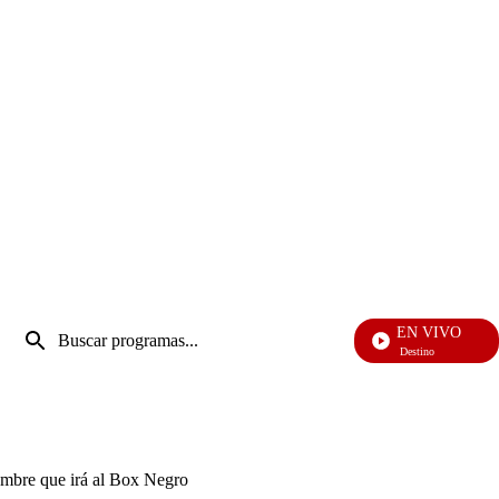
Entrada
EN VIVO
de
El J
Enviar
búsqueda
búsqueda
ombre que irá al Box Negro