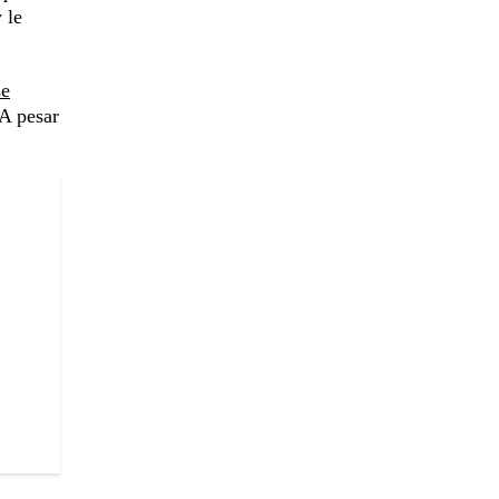
 le
se
 A pesar