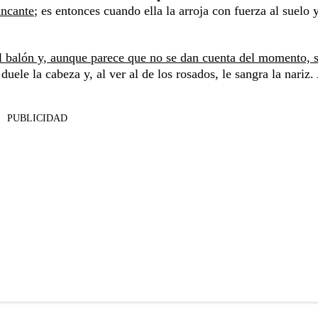
incante
; es entonces cuando ella la arroja con fuerza al suelo y
l balón y, aunque parece que no se dan cuenta del momento, 
uele la cabeza y, al ver al de los rosados, le sangra la nariz.
PUBLICIDAD