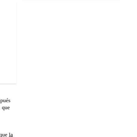
pués
n que
 que
la