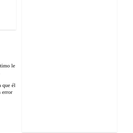
ltimo le
.
n que él
 error