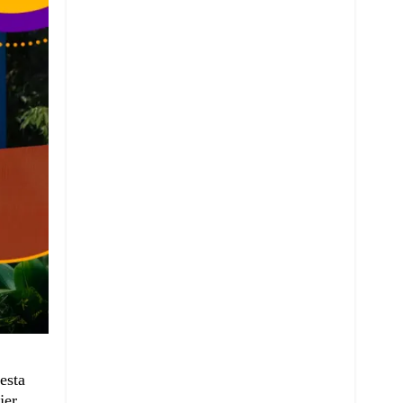
esta
jer