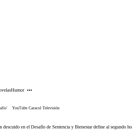
PUBLICIDAD
velas
Humor
afío'
YouTube Caracol Televisión
n descuido en el Desafío de Sentencia y Bienestar define al segundo h