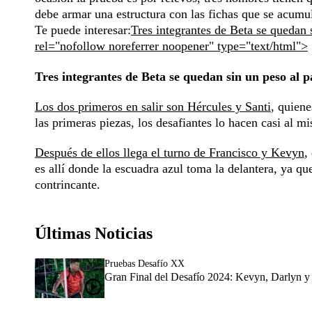
debe armar una estructura con las fichas que se acumula
Te puede interesar:
Tres integrantes de Beta se quedan 
rel="nofollow noreferrer noopener" type="text/html">
Tres integrantes de Beta se quedan sin un peso al p
Los dos primeros en salir son Hércules y Santi
, quiene
las primeras piezas, los desafiantes lo hacen casi al m
Después de ellos llega el turno de Francisco y Kevyn
,
es allí donde la escuadra azul toma la delantera, ya 
contrincante.
Últimas Noticias
Pruebas Desafío XX
Gran Final del Desafío 2024: Kevyn, Darlyn y 