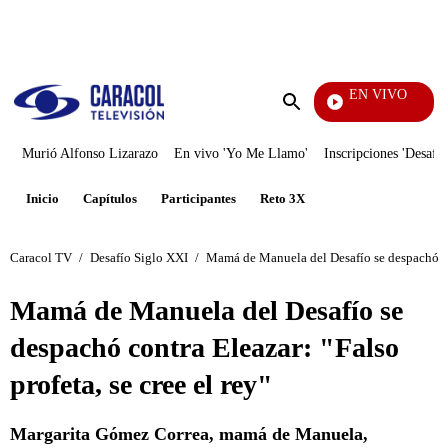
PUBLICIDAD
EN VIVO
Tele
Enviar
búsqueda
Murió Alfonso Lizarazo
En vivo 'Yo Me Llamo'
Inscripciones 'Desafío
Inicio
Capítulos
Participantes
Reto 3X
Caracol TV
/
Desafío Siglo XXI
/
Mamá de Manuela del Desafío se despachó cont
Mamá de Manuela del Desafío se
despachó contra Eleazar: "Falso
profeta, se cree el rey"
Margarita Gómez Correa, mamá de Manuela,