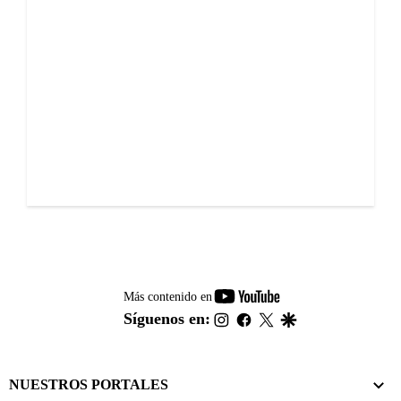
youtube-
Más contenido en
footer
instagram
facebook
twitter
google
Síguenos en:
NUESTROS PORTALES