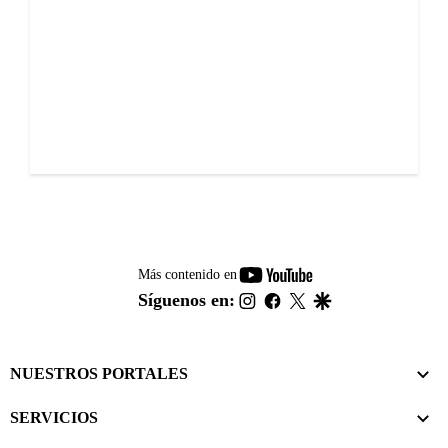
youtube-
Más contenido en
footer
instagram
facebook
twitter
google
Síguenos en:
NUESTROS PORTALES
SERVICIOS