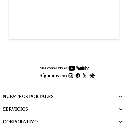
youtube-
Más contenido en
footer
instagram
facebook
twitter
google
Síguenos en:
NUESTROS PORTALES
SERVICIOS
CORPORATIVO