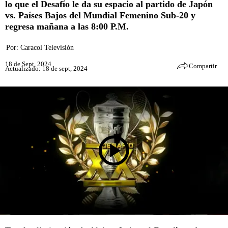
lo que el Desafío le da su espacio al partido de Japón
vs. Países Bajos del Mundial Femenino Sub-20 y
regresa mañana a las 8:00 P.M.
Por:
Caracol Televisión
18 de Sept, 2024
Compartir
Actualizado: 18 de sept, 2024