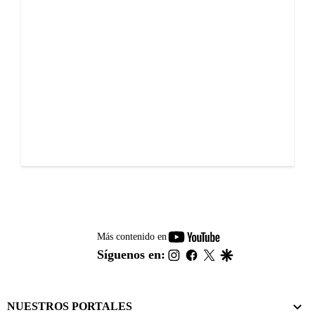
youtube-
Más contenido en
footer
instagram
facebook
twitter
google
Síguenos en:
NUESTROS PORTALES