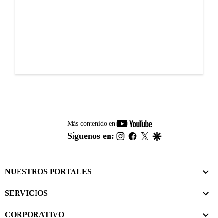
youtube-
Más contenido en
footer
instagram
facebook
twitter
google
Síguenos en:
NUESTROS PORTALES
SERVICIOS
CORPORATIVO