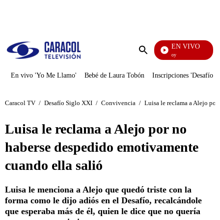
PUBLICIDAD
EN VIVO
La Finca De Hoy
Enviar
búsqueda
En vivo 'Yo Me Llamo'
Bebé de Laura Tobón
Inscripciones 'Desafío'
Caracol TV
/
Desafío Siglo XXI
/
Convivencia
/
Luisa le reclama a Alejo po
Luisa le reclama a Alejo por no
haberse despedido emotivamente
cuando ella salió
Luisa le menciona a Alejo que quedó triste con la
forma como le dijo adiós en el Desafío, recalcándole
que esperaba más de él, quien le dice que no quería