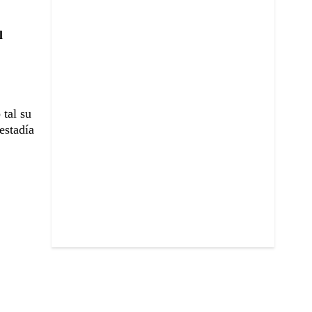
l
 tal su
estadía