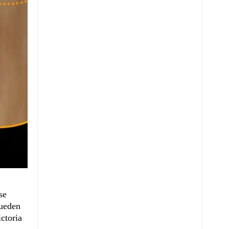
se
pueden
ctoria