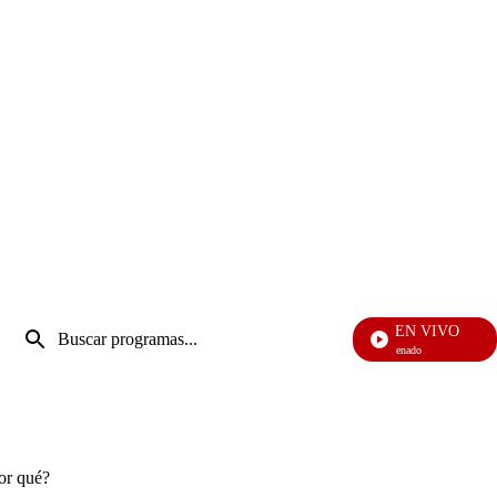
Entrada
EN VIVO
de
Not
Enviar
búsqueda
búsqueda
por qué?