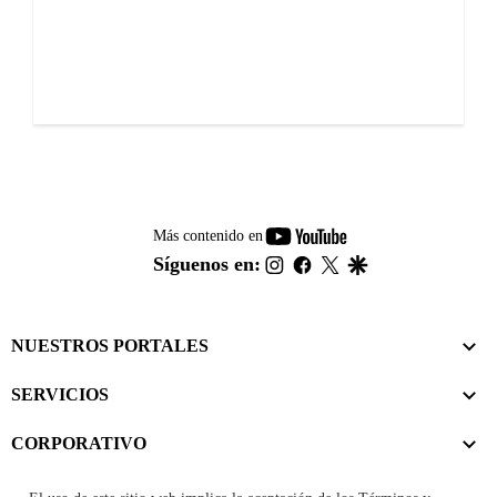
youtube-
Más contenido en
footer
instagram
facebook
twitter
google
Síguenos en:
NUESTROS PORTALES
SERVICIOS
CORPORATIVO