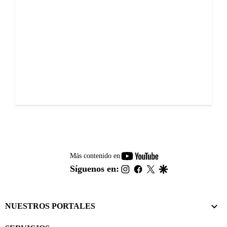
youtube-
Más contenido en
footer
instagram
facebook
twitter
google
Síguenos en:
NUESTROS PORTALES