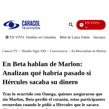
PUBLICIDAD
EN VIVO
Noticias Caracol
Enviar
búsqueda
🔴 EN VIVO: Temblor en Colombia
Bebé de Laura Tobón
Inscripcion
Caracol TV
/
Desafío Siglo XXI
/
Convivencia
/
En Beta hablan de Marlon: A
En Beta hablan de Marlon:
Analizan qué habría pasado si
Hércules sacaba su dinero
Tras lo ocurrido con Omega, quienes aseguraron que
sin Marlon, Beta perdió el corazón, estos participantes
recuerdan cuando le pidió a Hércules que le sacara