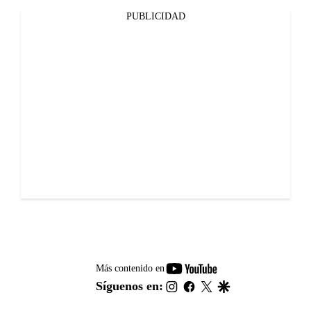
PUBLICIDAD
youtube-
Más contenido en
footer
instagram
facebook
twitter
google
Síguenos en: