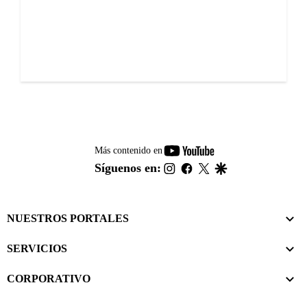
youtube-
Más contenido en
footer
instagram
facebook
twitter
google
Síguenos en:
NUESTROS PORTALES
SERVICIOS
CORPORATIVO