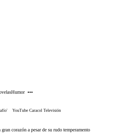
PUBLICIDAD
velas
Humor
afío'
YouTube Caracol Televisión
n gran corazón a pesar de su rudo temperamento