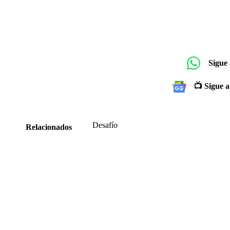
Sigue
📺 Sigue a
Desafío
Relacionados