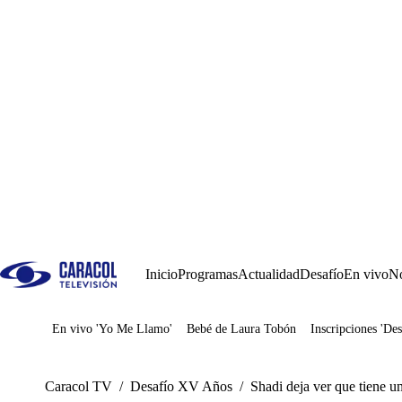
Inicio
Programas
Actualidad
Desafío
En vivo
No
En vivo 'Yo Me Llamo'
Bebé de Laura Tobón
Inscripciones 'Des
Juegos
Caracol TV
/
Desafío XV Años
/
Shadi deja ver que tiene u