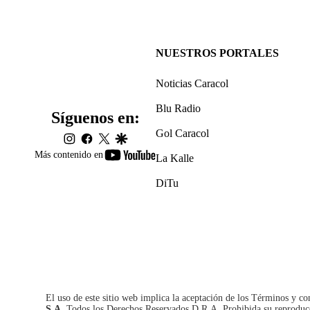
NUESTROS PORTALES
Noticias Caracol
Blu Radio
Síguenos en:
Gol Caracol
instagram
facebook
twitter
google
youtube-
Más contenido en
La Kalle
footer
DiTu
El uso de este sitio web implica la aceptación de los
Términos y co
S.A.
Todos los Derechos Reservados D.R.A. Prohibida su reproducció