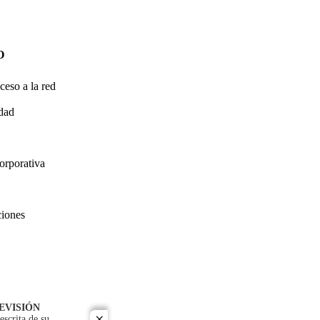
O
ceso a la red
idad
orporativa
ciones
EVISIÓN
escrita de su