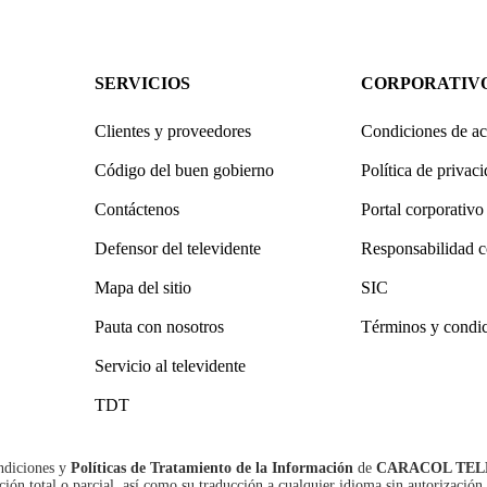
SERVICIOS
CORPORATIV
Clientes y proveedores
Condiciones de ac
Código del buen gobierno
Política de privac
Contáctenos
Portal corporativo
Defensor del televidente
Responsabilidad c
Mapa del sitio
SIC
Pauta con nosotros
Términos y condi
Servicio al televidente
TDT
ndiciones
y
Políticas de Tratamiento de la Información
de
CARACOL TEL
n total o parcial, así como su traducción a cualquier idioma sin autorización 