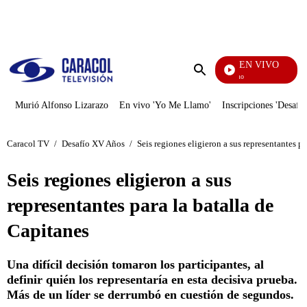
PUBLICIDAD
EN VIVO
Yo Me Llamo
Enviar
búsqueda
Murió Alfonso Lizarazo
En vivo 'Yo Me Llamo'
Inscripciones 'Desafío
Caracol TV
/
Desafío XV Años
/
Seis regiones eligieron a sus representantes pa
Seis regiones eligieron a sus
representantes para la batalla de
Capitanes
Una difícil decisión tomaron los participantes, al
definir quién los representaría en esta decisiva prueba.
Más de un líder se derrumbó en cuestión de segundos.