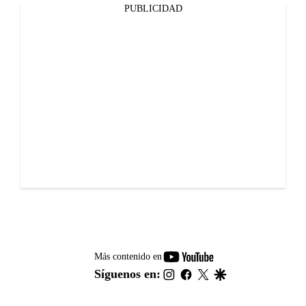
PUBLICIDAD
youtube-
Más contenido en
footer
instagram
facebook
twitter
google
Síguenos en: