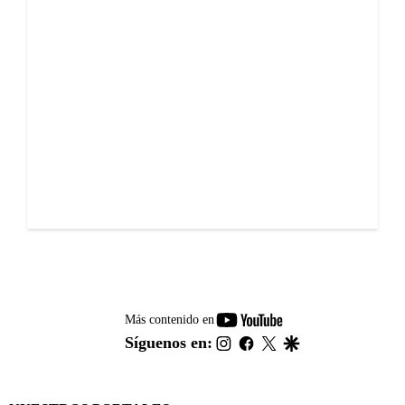
youtube-
Más contenido en
footer
instagram
facebook
twitter
google
Síguenos en: