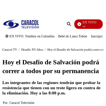
PUBLICIDAD
EN VIVO
Noticias Caracol
Enviar
búsqueda
🔴 EN VIVO: Temblor en Colombia
Bebé de Laura Tobón
Inscripcion
Caracol TV
/
Desafío XV Años
/
Hoy el Desafío de Salvación podrá correr a t
Hoy el Desafío de Salvación podrá
correr a todos por su permanencia
Los integrantes de las regiones tendrán que probar la
resistencia que tienen con un trote ligero en contra de
la eliminación. Hoy a las 8:00 p.m.
Por:
Caracol Televisión