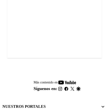
youtube-
Más contenido en
footer
instagram
facebook
twitter
google
Síguenos en:
NUESTROS PORTALES