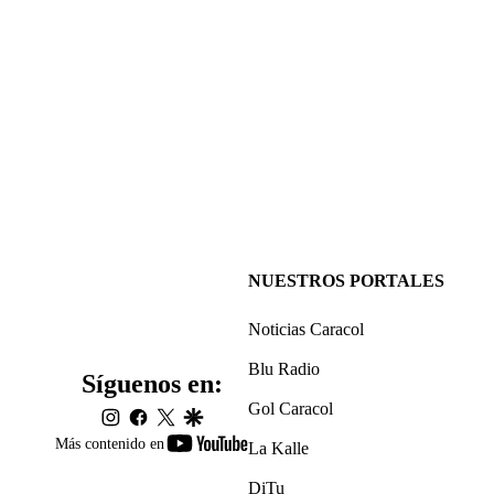
NUESTROS PORTALES
Noticias Caracol
Blu Radio
Síguenos en:
Gol Caracol
instagram
facebook
twitter
google
youtube-
Más contenido en
La Kalle
footer
DiTu