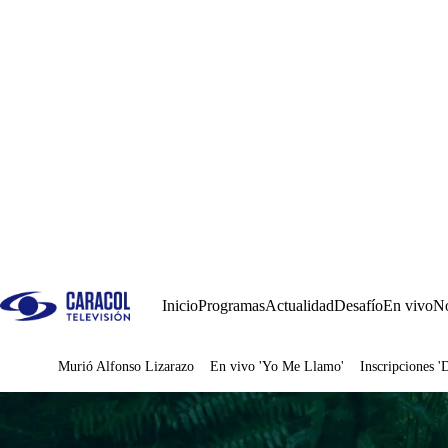
Inicio
Programas
Actualidad
Desafío
En vivo
No
Murió Alfonso Lizarazo
En vivo 'Yo Me Llamo'
Inscripciones '
Juegos