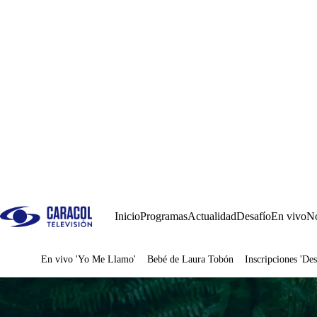
Inicio
Programas
Actualidad
Desafío
En vivo
No
En vivo 'Yo Me Llamo'
Bebé de Laura Tobón
Inscripciones 'Des
Juegos