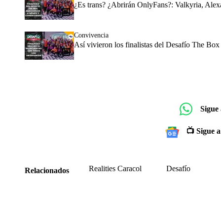
¿Es trans? ¿Abrirán OnlyFans?: Valkyria, Alex
Convivencia
Así vivieron los finalistas del Desafío The Box
Sigue
📺 Sigue a
Realities Caracol
Desafío
Relacionados