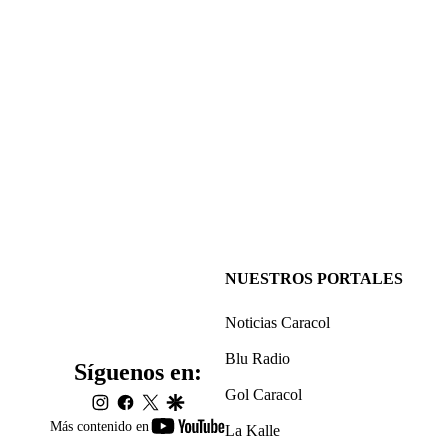
NUESTROS PORTALES
Noticias Caracol
Blu Radio
Síguenos en:
Gol Caracol
instagram
facebook
twitter
google
youtube-
Más contenido en
La Kalle
footer