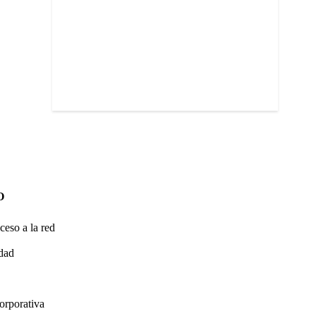
O
ceso a la red
idad
orporativa