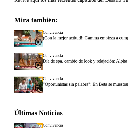
Revive
aquí
los más recientes capítulos del Desafío T
Mira también:
Convivencia
¡Con la mejor actitud!: Gamma empieza a cumpli
Convivencia
Día de spa, cambio de look y relajación: Alpha c
Convivencia
"Oportunistas sin palabra": En Beta se muestran
Últimas Noticias
Convivencia