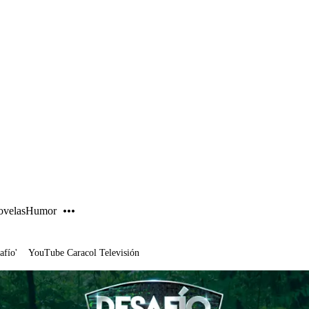
PUBLICIDAD
velas
Humor
afío'
YouTube Caracol Televisión