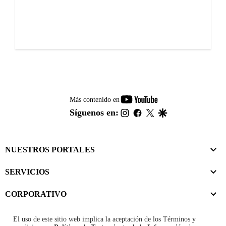
youtube-
Más contenido en
footer
instagram
facebook
twitter
google
Síguenos en:
NUESTROS PORTALES
SERVICIOS
CORPORATIVO
El uso de este sitio web implica la aceptación de los
Términos y