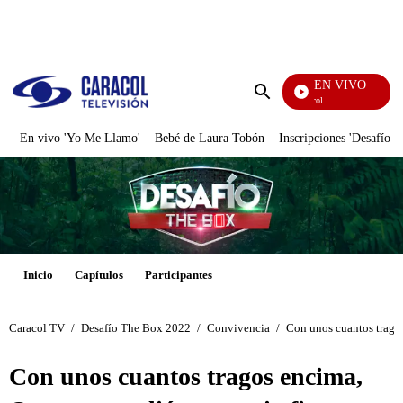
PUBLICIDAD
EN VIVO
Noticias Caracol
Enviar
búsqueda
En vivo 'Yo Me Llamo'
Bebé de Laura Tobón
Inscripciones 'Desafío'
Inicio
Capítulos
Participantes
Caracol TV
/
Desafío The Box 2022
/
Convivencia
/
Con unos cuantos tragos
Con unos cuantos tragos encima,