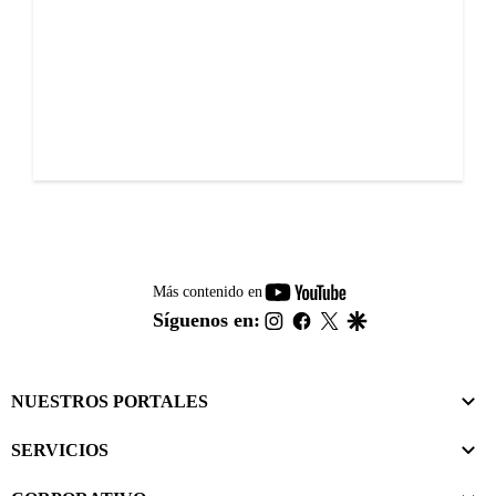
youtube-
Más contenido en
footer
instagram
facebook
twitter
google
Síguenos en:
NUESTROS PORTALES
SERVICIOS