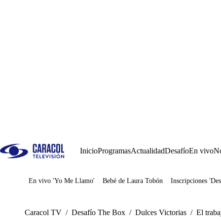
Inicio
Programas
Actualidad
Desafío
En vivo
No
En vivo 'Yo Me Llamo'
Bebé de Laura Tobón
Inscripciones 'Des
Juegos
Caracol TV
/
Desafío The Box
/
Dulces Victorias
/
El traba