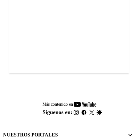
youtube-
Más contenido en
footer
instagram
facebook
twitter
google
Síguenos en:
NUESTROS PORTALES