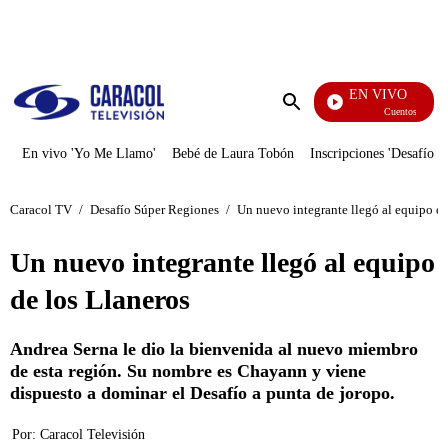
PUBLICIDAD
EN VIVO
Cuentos De Los
Enviar
búsqueda
En vivo 'Yo Me Llamo'
Bebé de Laura Tobón
Inscripciones 'Desafío'
Caracol TV
/
Desafío Súper Regiones
/
Un nuevo integrante llegó al equipo de
Un nuevo integrante llegó al equipo
de los Llaneros
Andrea Serna le dio la bienvenida al nuevo miembro
de esta región. Su nombre es Chayann y viene
dispuesto a dominar el Desafío a punta de joropo.
Por:
Caracol Televisión