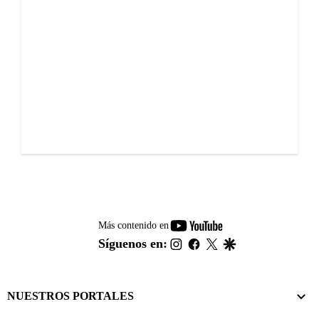
youtube-
Más contenido en
footer
instagram
facebook
twitter
google
Síguenos en:
NUESTROS PORTALES