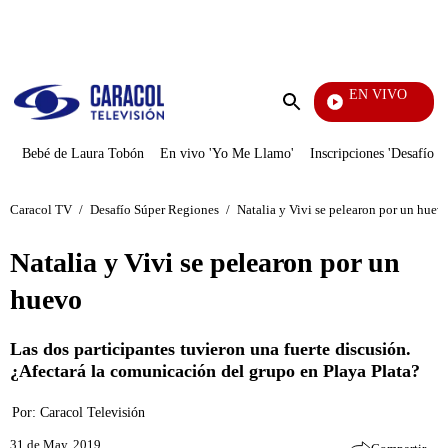
PUBLICIDAD
EN VIVO
EFÉ
Enviar
búsqueda
Bebé de Laura Tobón
En vivo 'Yo Me Llamo'
Inscripciones 'Desafío'
Caracol TV
/
Desafío Súper Regiones
/
Natalia y Vivi se pelearon por un huev
Natalia y Vivi se pelearon por un
huevo
Las dos participantes tuvieron una fuerte discusión.
¿Afectará la comunicación del grupo en Playa Plata?
Por:
Caracol Televisión
31 de May, 2019