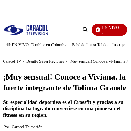
PUBLICIDAD
EN VIVO
Noticias Caracol
Enviar
búsqueda
🔴 EN VIVO: Temblor en Colombia
Bebé de Laura Tobón
Inscripcion
Caracol TV
/
Desafío Súper Regiones
/
¡Muy sensual! Conoce a Viviana, la fue
¡Muy sensual! Conoce a Viviana, la
fuerte integrante de Tolima Grande
Su especialidad deportiva es el Crossfit y gracias a su
disciplina ha logrado convertirse en una pionera del
fitness en su región.
Por:
Caracol Televisión