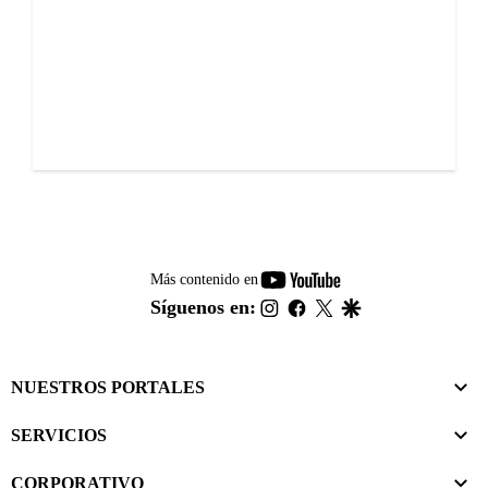
youtube-
Más contenido en
footer
instagram
facebook
twitter
google
Síguenos en:
NUESTROS PORTALES
SERVICIOS
CORPORATIVO