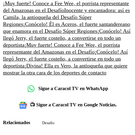
¡Muy fuerte! Conoce a Fee Wee, el porrista representante
del Amazonas en el Desafío
Inocente y encantadora: así es
Camila, la antioqueña del Desafío Súper
Regiones
¡Conócelo! Él es Aceros, el fuerte santandereano
que enamora en el Desafío Súper Regiones
¡Conócelo! Así
llegó Jerry, el fuerte costeño, a convertirse en todo un
deportista
¡Muy fuerte! Conoce a Fee Wee, el porrista
representante del Amazonas en el Desafío
¡Conócelo! Así
llegó Jerry, el fuerte costeño, a convertirse en todo un
deportista
¡Divina! Ella es Vero, la antioqueña que quiere
mostrar la otra cara de los deportes de contacto
Sigue a Caracol TV en WhatsApp
📺 Sigue a Caracol TV en Google Noticias.
Relacionados
Desafío