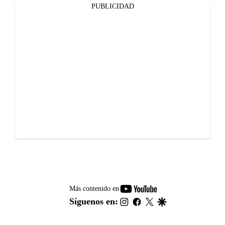
PUBLICIDAD
youtube-
Más contenido en
footer
instagram
facebook
twitter
google
Síguenos en: