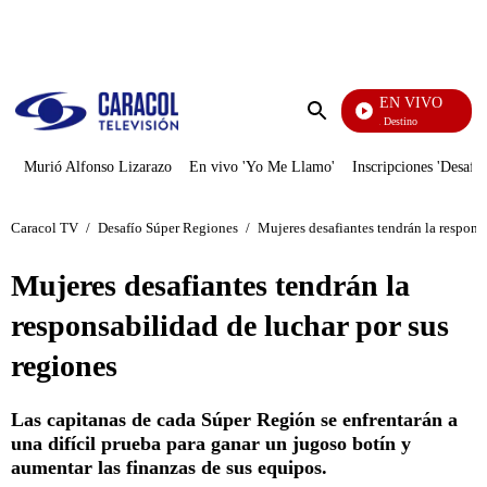
PUBLICIDAD
EN VIVO
El Juego De Mi Destino
Enviar
búsqueda
Murió Alfonso Lizarazo
En vivo 'Yo Me Llamo'
Inscripciones 'Desafío
Caracol TV
/
Desafío Súper Regiones
/
Mujeres desafiantes tendrán la respons
Mujeres desafiantes tendrán la
responsabilidad de luchar por sus
regiones
Las capitanas de cada Súper Región se enfrentarán a
una difícil prueba para ganar un jugoso botín y
aumentar las finanzas de sus equipos.