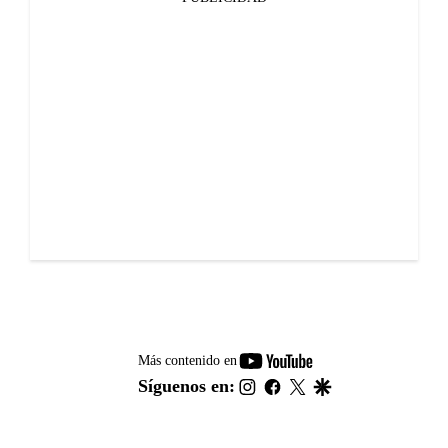
youtube-
Más contenido en
footer
instagram
facebook
twitter
google
Síguenos en: