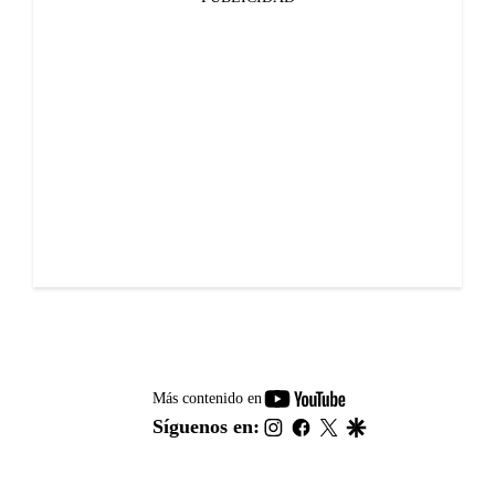
youtube-
Más contenido en
footer
instagram
facebook
twitter
google
Síguenos en: