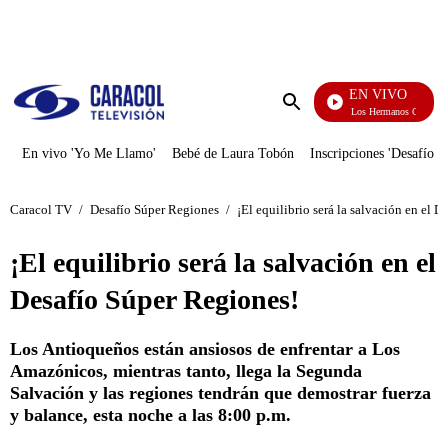
PUBLICIDAD
EN VIVO
Cuentos De Los Hermanos Grimm
Enviar
búsqueda
En vivo 'Yo Me Llamo'
Bebé de Laura Tobón
Inscripciones 'Desafío'
Caracol TV
/
Desafío Súper Regiones
/
¡El equilibrio será la salvación en el 
¡El equilibrio será la salvación en el
Desafío Súper Regiones!
Los Antioqueños están ansiosos de enfrentar a Los
Amazónicos, mientras tanto, llega la Segunda
Salvación y las regiones tendrán que demostrar fuerza
y balance, esta noche a las 8:00 p.m.