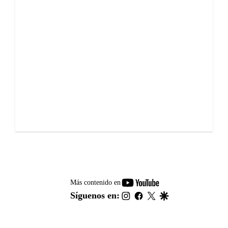
youtube-
Más contenido en
footer
instagram
facebook
twitter
google
Síguenos en: