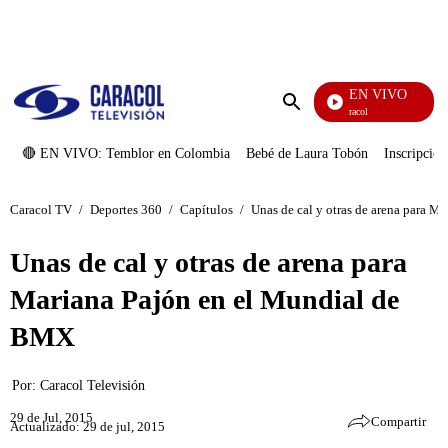
PUBLICIDAD
EN VIVO
Noticias Caracol
Enviar
búsqueda
🔴 EN VIVO: Temblor en Colombia
Bebé de Laura Tobón
Inscripcion
Caracol TV
/
Deportes 360
/
Capítulos
/
Unas de cal y otras de arena para 
Unas de cal y otras de arena para
Mariana Pajón en el Mundial de
BMX
Por:
Caracol Televisión
29 de Jul, 2015
Compartir
Actualizado: 29 de jul, 2015