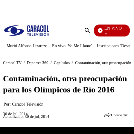
PUBLICIDAD
EN VIVO
Yo Me Llamo
Enviar
búsqueda
Murió Alfonso Lizarazo
En vivo 'Yo Me Llamo'
Inscripciones 'Desafío
Caracol TV
/
Deportes 360
/
Capítulos
/
Contaminación, otra preocupación p
Contaminación, otra preocupación
para los Olímpicos de Río 2016
Por:
Caracol Televisión
30 de Jul, 2014
Compartir
Actualizado: 30 de jul, 2014