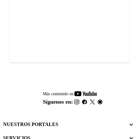
youtube-
Más contenido en
footer
instagram
facebook
twitter
google
Síguenos en:
NUESTROS PORTALES
SERVICIOS