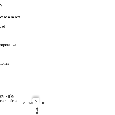
O
ceso a la red
idad
orporativa
ciones
EVISIÓN
escrita de su
close
MIEMBRO DE: