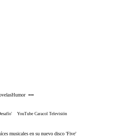
PUBLICIDAD
velas
Humor
Desafío'
YouTube Caracol Televisión
íces musicales en su nuevo disco 'Five'