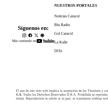
NUESTROS PORTALES
Noticias Caracol
Blu Radio
Síguenos en:
Gol Caracol
instagram
facebook
twitter
google
youtube-
Más contenido en
La Kalle
footer
DiTu
El uso de este sitio web implica la aceptación de los
Términos y co
S.A.
Todos los Derechos Reservados D.R.A. Prohibida su reproducció
titular. Reproduction in whole or in part, or translation without wri