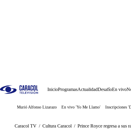
Inicio
Programas
Actualidad
Desafío
En vivo
No
Murió Alfonso Lizarazo
En vivo 'Yo Me Llamo'
Inscripciones '
Juegos
Caracol TV
/
Cultura Caracol
/
Prince Royce regresa a sus ra