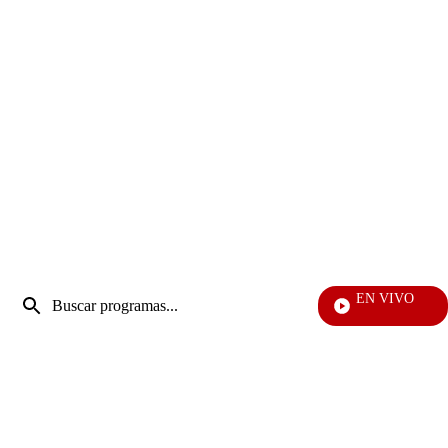
Entrada
EN VIVO
de
EFÉ
Enviar
búsqueda
búsqueda