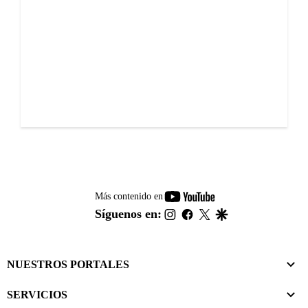
youtube-
Más contenido en
footer
instagram
facebook
twitter
google
Síguenos en:
NUESTROS PORTALES
SERVICIOS