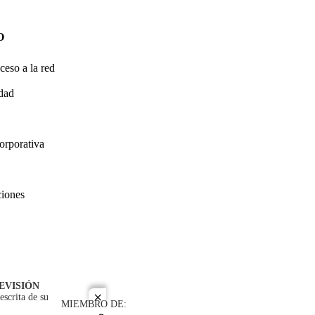
O
ceso a la red
idad
orporativa
ciones
EVISIÓN
escrita de su
close
MIEMBRO DE: