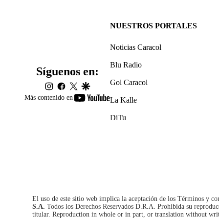
NUESTROS PORTALES
Noticias Caracol
Blu Radio
Síguenos en:
Gol Caracol
instagram
facebook
twitter
google
youtube-
Más contenido en
La Kalle
footer
DiTu
El uso de este sitio web implica la aceptación de los
Términos y co
S.A.
Todos los Derechos Reservados D.R.A. Prohibida su reproducció
titular. Reproduction in whole or in part, or translation without wri