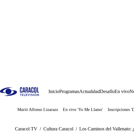
Inicio
Programas
Actualidad
Desafío
En vivo
No
Murió Alfonso Lizarazo
En vivo 'Yo Me Llamo'
Inscripciones '
Juegos
Caracol TV
/
Cultura Caracol
/
Los Caminos del Vallenato: ¿