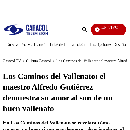
PUBLICIDAD
EN VIVO
Santa Misa
Enviar
búsqueda
En vivo 'Yo Me Llamo'
Bebé de Laura Tobón
Inscripciones 'Desafío'
Caracol TV
/
Cultura Caracol
/
Los Caminos del Vallenato: el maestro Alfredo
Los Caminos del Vallenato: el
maestro Alfredo Gutiérrez
demuestra su amor al son de un
buen vallenato
En Los Caminos del Vallenato se revelará cómo
conocer un buen ritmo acordeonero. Averígualo en el