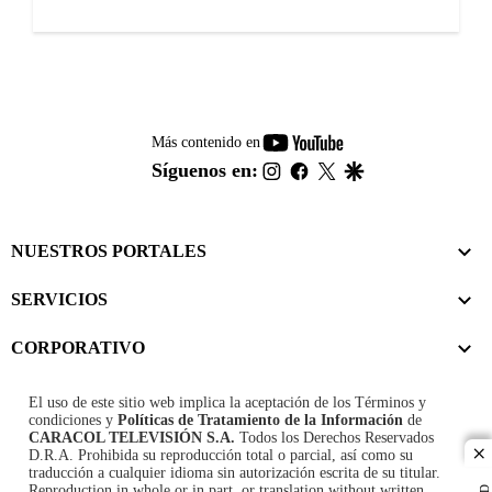
youtube-
Más contenido en
footer
instagram
facebook
twitter
google
Síguenos en:
NUESTROS PORTALES
SERVICIOS
CORPORATIVO
El uso de este sitio web implica la aceptación de los
Términos y
condiciones
y
Políticas de Tratamiento de la Información
de
CARACOL TELEVISIÓN S.A.
Todos los Derechos Reservados
D.R.A. Prohibida su reproducción total o parcial, así como su
cl
traducción a cualquier idioma sin autorización escrita de su titular.
Reproduction in whole or in part, or translation without written