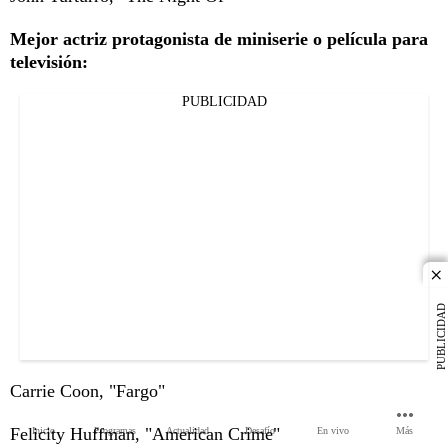
Mejor actriz protagonista de miniserie o película para
televisión:
PUBLICIDAD
cl
PUBLICIDAD
Carrie Coon, "Fargo"
Felicity Huffman, "American Crime"
Inicio
Programas
Actualidad
Desafío
En vivo
Más