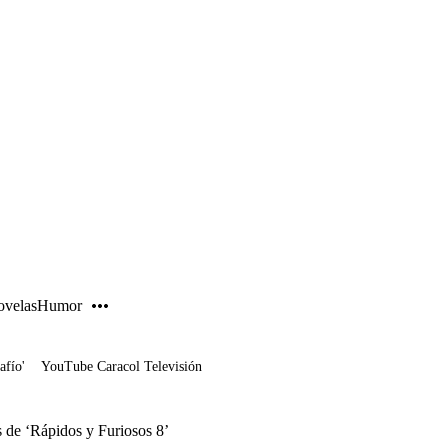
PUBLICIDAD
velas
Humor
afío'
YouTube Caracol Televisión
s de ‘Rápidos y Furiosos 8’