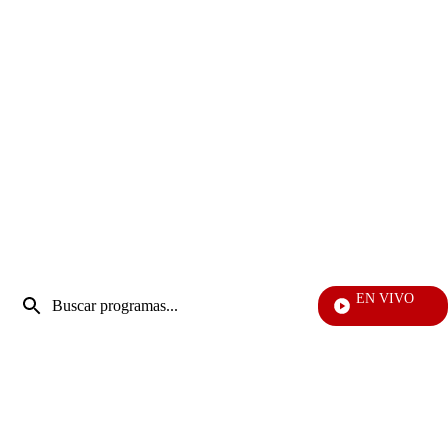
Entrada
EN VIVO
de
Pura Diversi
Enviar
búsqueda
búsqueda