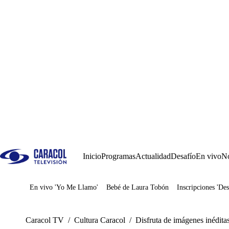
Inicio
Programas
Actualidad
Desafío
En vivo
No
En vivo 'Yo Me Llamo'
Bebé de Laura Tobón
Inscripciones 'Des
Juegos
Caracol TV
/
Cultura Caracol
/
Disfruta de imágenes inédita