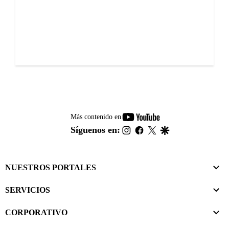
youtube-
Más contenido en
footer
instagram
facebook
twitter
google
Síguenos en:
NUESTROS PORTALES
SERVICIOS
CORPORATIVO