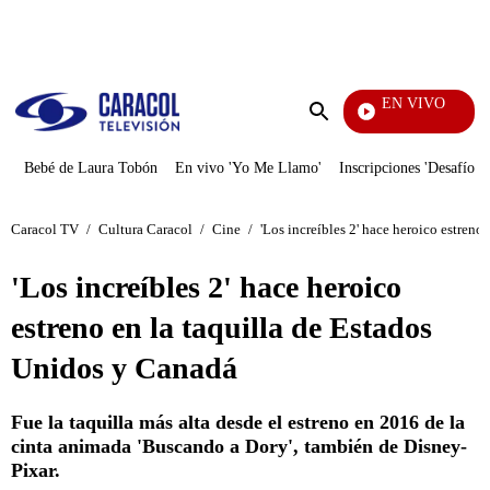
PUBLICIDAD
EN VIVO
También Caerás
Enviar
búsqueda
Bebé de Laura Tobón
En vivo 'Yo Me Llamo'
Inscripciones 'Desafío'
Caracol TV
/
Cultura Caracol
/
Cine
/
'Los increíbles 2' hace heroico estreno
'Los increíbles 2' hace heroico
estreno en la taquilla de Estados
Unidos y Canadá
Fue la taquilla más alta desde el estreno en 2016 de la
cinta animada 'Buscando a Dory', también de Disney-
Pixar.