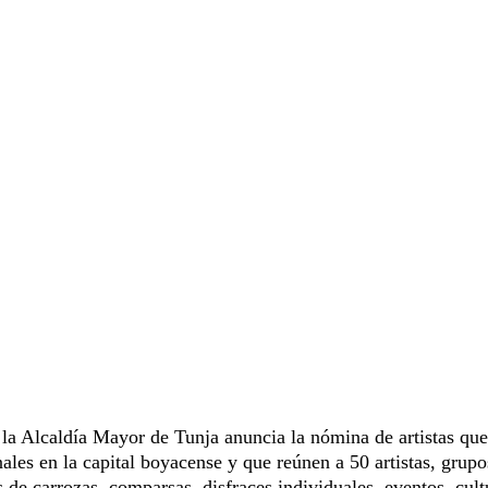
 la Alcaldía Mayor de Tunja anuncia la nómina de artistas que
ales en la capital boyacense y que reúnen a 50 artistas, grupo
s de carrozas, comparsas, disfraces individuales, eventos, cult