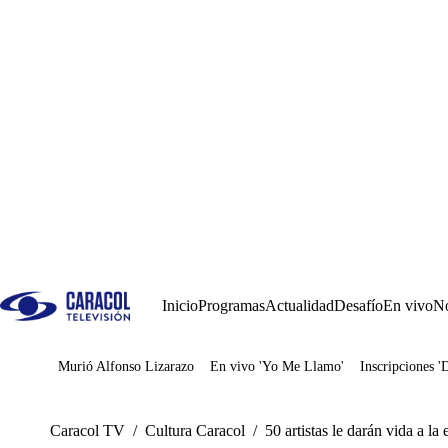
Inicio
Programas
Actualidad
Desafío
En vivo
No
Murió Alfonso Lizarazo
En vivo 'Yo Me Llamo'
Inscripciones '
Juegos
Caracol TV
/
Cultura Caracol
/
50 artistas le darán vida a 