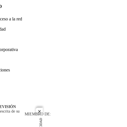
O
ceso a la red
idad
orporativa
ciones
EVISIÓN
escrita de su
close
MIEMBRO DE: