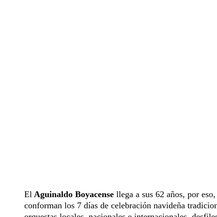
El
Aguinaldo Boyacense
llega a sus 62 años, por eso,
conforman los 7 días de celebración navideña tradicion
orquestas locales, nacionales e internacionales, desfile