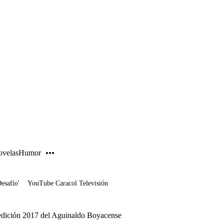
PUBLICIDAD
velas
Humor
Desafío'
YouTube Caracol Televisión
la edición 2017 del Aguinaldo Boyacense