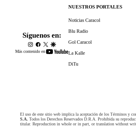
NUESTROS PORTALES
Noticias Caracol
Blu Radio
Síguenos en:
Gol Caracol
instagram
facebook
twitter
google
youtube-
Más contenido en
La Kalle
footer
DiTu
El uso de este sitio web implica la aceptación de los
Términos y co
S.A.
Todos los Derechos Reservados D.R.A. Prohibida su reproducció
titular. Reproduction in whole or in part, or translation without wri