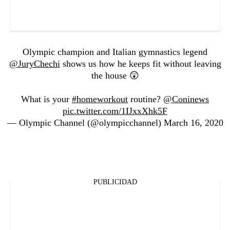
Olympic champion and Italian gymnastics legend
@JuryChechi
shows us how he keeps fit without leaving
the house 😲
What is your
#homeworkout
routine?
@Coninews
pic.twitter.com/1IJxxXhk5F
— Olympic Channel (@olympicchannel)
March 16, 2020
PUBLICIDAD