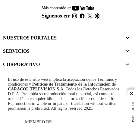
youtube-
Más contenido en
footer
instagram
facebook
twitter
google
Síguenos en:
NUESTROS PORTALES
SERVICIOS
CORPORATIVO
El uso de este sitio web implica la aceptación de los
Términos y
condiciones
y
Políticas de Tratamiento de la Información
de
CARACOL TELEVISIÓN S.A.
Todos los Derechos Reservados
D.R.A. Prohibida su reproducción total o parcial, así como su
cl
traducción a cualquier idioma sin autorización escrita de su titular.
Reproduction in whole or in part, or translation without written
PUBLICIDAD
permission is prohibited. All rights reserved 2025.
MIEMBRO DE: