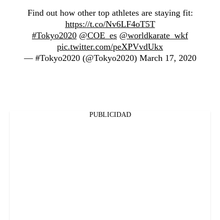
Find out how other top athletes are staying fit:
https://t.co/Nv6LF4oT5T
#Tokyo2020
@COE_es
@worldkarate_wkf
pic.twitter.com/peXPVvdUkx
— #Tokyo2020 (@Tokyo2020)
March 17, 2020
PUBLICIDAD