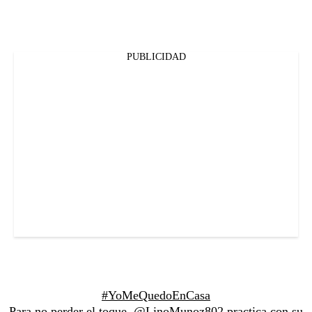
PUBLICIDAD
#YoMeQuedoEnCasa
Para no perder el toque,
@LinoMunoz802
practica con su