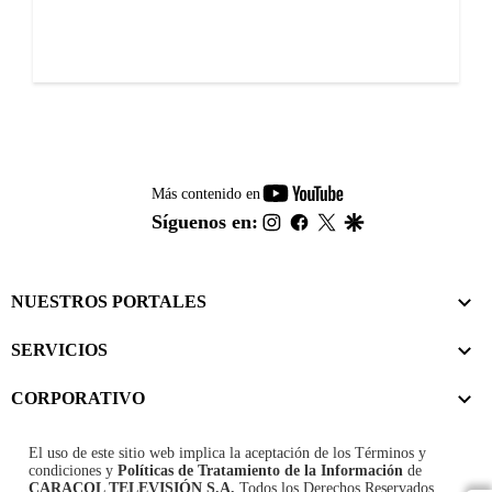
youtube-
Más contenido en
footer
instagram
facebook
twitter
google
Síguenos en:
NUESTROS PORTALES
SERVICIOS
CORPORATIVO
El uso de este sitio web implica la aceptación de los
Términos y
condiciones
y
Políticas de Tratamiento de la Información
de
CARACOL TELEVISIÓN S.A.
Todos los Derechos Reservados