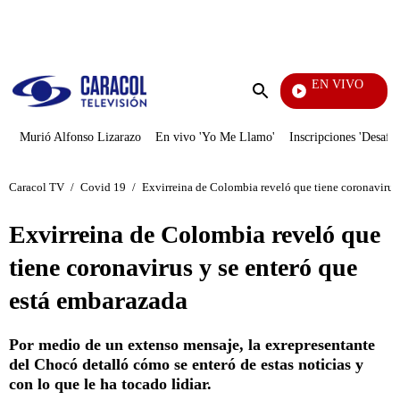
PUBLICIDAD
EN VIVO
Día 
Enviar
búsqueda
Murió Alfonso Lizarazo
En vivo 'Yo Me Llamo'
Inscripciones 'Desafío
Caracol TV
/
Covid 19
/
Exvirreina de Colombia reveló que tiene coronavirus
Exvirreina de Colombia reveló que
tiene coronavirus y se enteró que
está embarazada
Por medio de un extenso mensaje, la exrepresentante
del Chocó detalló cómo se enteró de estas noticias y
con lo que le ha tocado lidiar.