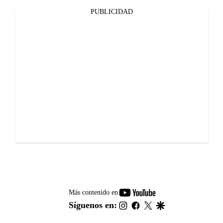
PUBLICIDAD
youtube-
Más contenido en
footer
instagram
facebook
twitter
google
Síguenos en: