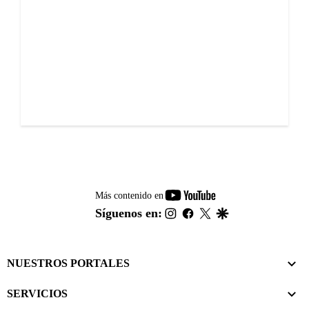
youtube-
Más contenido en
footer
instagram
facebook
twitter
google
Síguenos en:
NUESTROS PORTALES
SERVICIOS