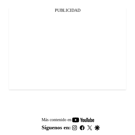
PUBLICIDAD
youtube-
Más contenido en
footer
instagram
facebook
twitter
google
Síguenos en: