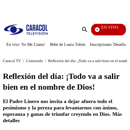
PUBLICIDAD
EN VIVO
Noticia
Enviar
búsqueda
En vivo 'Yo Me Llamo'
Bebé de Laura Tobón
Inscripciones 'Desafío'
Caracol TV
/
Contenido
/
Reflexión del día: ¡Todo va a salir bien en el nombr
Reflexión del día: ¡Todo va a salir
bien en el nombre de Dios!
El Padre Linero nos invita a dejar afuera todo el
pesimismo y la pereza para levantarnos con ánimo,
esperanza y ganas de triunfar creyendo en Dios. Más
detalles