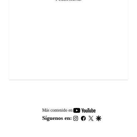
youtube-
Más contenido en
footer
instagram
facebook
twitter
google
Síguenos en: