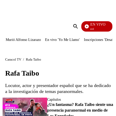
PUBLICIDAD
EN VIVO
Noticias Caracol
Enviar
búsqueda
Murió Alfonso Lizarazo
En vivo 'Yo Me Llamo'
Inscripciones 'Desafío
Caracol TV
/
Rafa Taibo
Rafa Taibo
Locutor, actor y presentador español que se ha dedicado
a la investigación de temas paranormales.
Capítulos
¿Un fantasma? Rafa Taibo siente una
presencia paranormal en medio de
Los Enredados