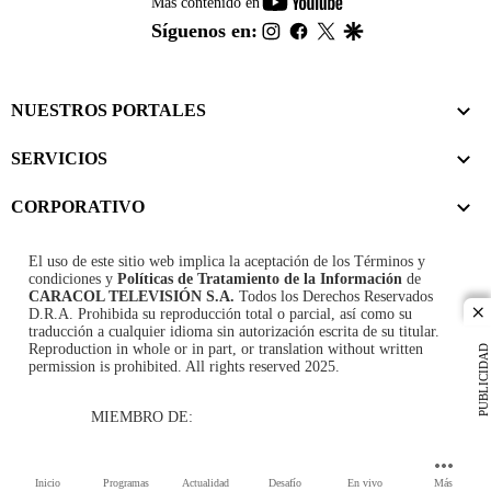
youtube-
Más contenido en
footer
instagram
facebook
twitter
google
Síguenos en:
NUESTROS PORTALES
SERVICIOS
CORPORATIVO
El uso de este sitio web implica la aceptación de los
Términos y
condiciones
y
Políticas de Tratamiento de la Información
de
CARACOL TELEVISIÓN S.A.
Todos los Derechos Reservados
D.R.A. Prohibida su reproducción total o parcial, así como su
cl
traducción a cualquier idioma sin autorización escrita de su titular.
Reproduction in whole or in part, or translation without written
PUBLICIDAD
permission is prohibited. All rights reserved 2025.
MIEMBRO DE:
Inicio
Programas
Actualidad
Desafío
En vivo
Más