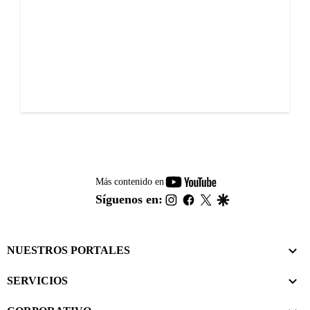
youtube-
Más contenido en
footer
instagram
facebook
twitter
google
Síguenos en:
NUESTROS PORTALES
SERVICIOS