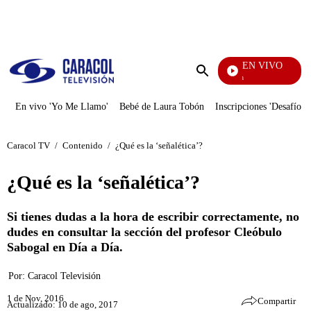
PUBLICIDAD
EN VIVO
Pura Diversión
Enviar
búsqueda
En vivo 'Yo Me Llamo'
Bebé de Laura Tobón
Inscripciones 'Desafío'
Caracol TV
/
Contenido
/
¿Qué es la ‘señalética’?
¿Qué es la ‘señalética’?
Si tienes dudas a la hora de escribir correctamente, no
dudes en consultar la sección del profesor Cleóbulo
Sabogal en Día a Día.
Por:
Caracol Televisión
1 de Nov, 2016
Compartir
Actualizado: 10 de ago, 2017