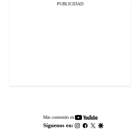
PUBLICIDAD
youtube-
Más contenido en
footer
instagram
facebook
twitter
google
Síguenos en: