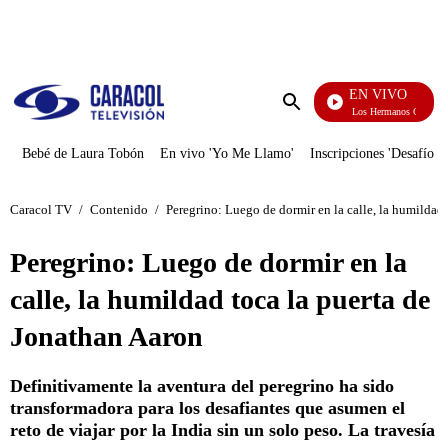
PUBLICIDAD
EN VIVO
Cuentos De Los Hermanos Grimm
Enviar
búsqueda
Bebé de Laura Tobón
En vivo 'Yo Me Llamo'
Inscripciones 'Desafío'
Caracol TV
/
Contenido
/
Peregrino: Luego de dormir en la calle, la humildad
Peregrino: Luego de dormir en la
calle, la humildad toca la puerta de
Jonathan Aaron
Definitivamente la aventura del peregrino ha sido
transformadora para los desafiantes que asumen el
reto de viajar por la India sin un solo peso. La travesía