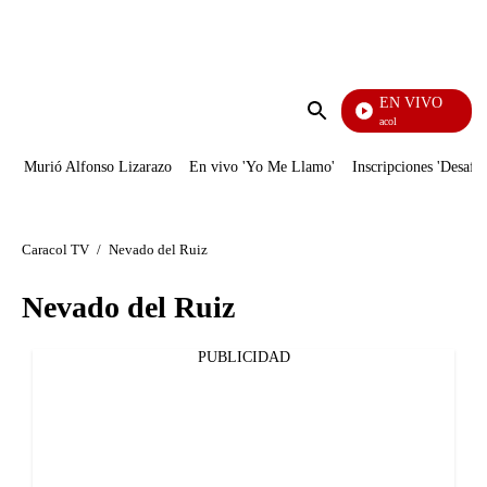
PUBLICIDAD
EN VIVO
Noticias Caracol
Enviar
búsqueda
Murió Alfonso Lizarazo
En vivo 'Yo Me Llamo'
Inscripciones 'Desafío
Caracol TV
/
Nevado del Ruiz
Nevado del Ruiz
PUBLICIDAD