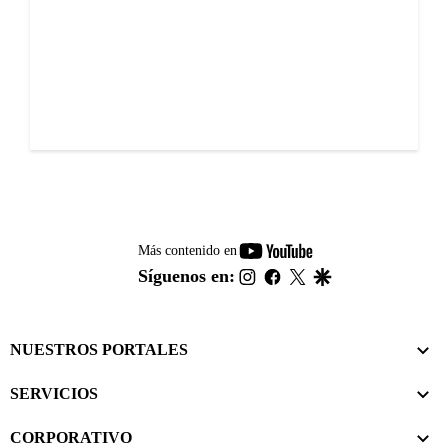
youtube-
Más contenido en
footer
instagram
facebook
twitter
google
Síguenos en:
NUESTROS PORTALES
SERVICIOS
CORPORATIVO