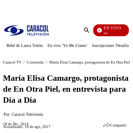
PUBLICIDAD
EN VIVO
Pura Diversión
Enviar
búsqueda
Bebé de Laura Tobón
En vivo 'Yo Me Llamo'
Inscripciones 'Desafío'
Caracol TV
/
Contenido
/
María Elisa Camargo, protagonista de En Otra Piel, e
María Elisa Camargo, protagonista
de En Otra Piel, en entrevista para
Día a Día
Por:
Caracol Televisión
18 de Dic, 2014
Compartir
Actualizado: 10 de ago, 2017