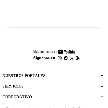
youtube-
Más contenido en
footer
instagram
facebook
twitter
google
Síguenos en:
NUESTROS PORTALES
SERVICIOS
CORPORATIVO